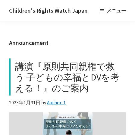
Skip
Skip
Children's Rights Watch Japan
メニュー
to
to
main
primary
content
sidebar
Announcement
講演『原則共同親権で救
う 子どもの幸福とDVを考
える！』のご案内
2023年1月31日
by
Author-1